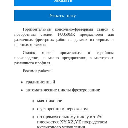
Заказать
Узнать цену
Горизонтальный консольно-фрезерный станок с
поворотным столом FU350MR предназначен для
различных фрезерных работ на деталях из черных и
цветных металлов.
Станок может применяться в серийном
производстве, на малых предприятиях, в мастерских
различного профиля.
Режимы работы:
традиционный
автоматические циклы фрезерования:
маятниковое
с ускоренным перескоком
по прямоугольному циклу в трёх
плоскостях XY,XZ,YZ посредством
кулачкового управления.