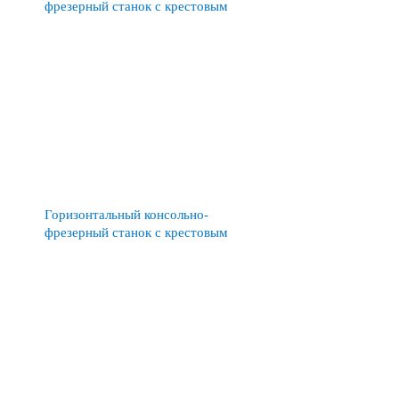
фрезерный станок с крестовым
столом модели FW315MR
Горизонтальный консольно-
фрезерный станок с крестовым
столом FW400MR