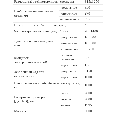
Размеры рабочей поверхности стола, мм
315х1250
продольное
850
Наибольшее перемещение
поперечное
270
стола, мм
вертикальное
335
Поворот стола в обе стороны, град.
45
Частота вращения шпинделя, об/мин
28...1400
продольных
16...800
Диапазон подач стола, мм/
поперечных
16...800
мин
вертикальных
5...250
главного
5,5
Мощность
движения
электродвигателей, кВт
подач стола
1,5
продольное
3150
Ускоренный ход при
перемещении
подач стола
1000
Наибольшая масса обрабатываемых деталей,
1000
кг
длина
2800
Габаритные размеры
ширина
2880
(ДхШхВ), мм
высота
1995
Масса, кг
3000