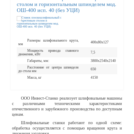
столом и горизонтальным шпинделем мод.
ОШ-400 исп. 40 (без УЦИ)
Размеры шлифовального круга,
400х80х127
мм
Мощность привода главного
7,5
движения, кВт
Габариты, мм:
3800x2540x2140
Расстояние от центра шпинделя
650
до стола мм
Масса, кг
4150
ООО Инвест-Станко реализует шлифовальные машины
с различными техническими характеристиками
отечественного и зарубежного производства по доступным
ценам.
Шлифовальные станки работают по одной схеме:
обработка осуществляется с помощью вращения круга и
движения заготовки.