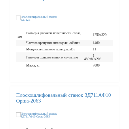
Размеры рабочей поверхности стола,
1250х320
мм
Частота вращения шпинделя, об/мин
1460
Мощность главного привода, кВт
11
1-
Размеры шлифовального круга, мм
450х80х203
Масса, кг
7000
Плоскошлифовальный станок 3Д711АФ10
Орша-2063