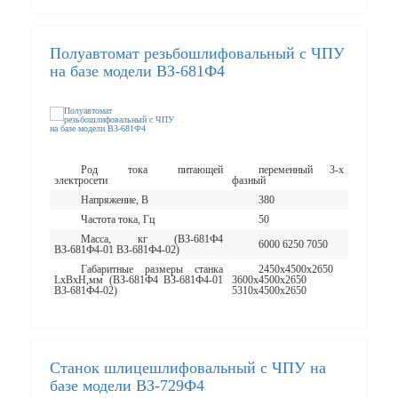
Полуавтомат резьбошлифовальный с ЧПУ
на базе модели ВЗ-681Ф4
Род тока питающей
переменный 3-х
электросети
фазный
Напряжение, В
380
Частота тока, Гц
50
Масса, кг (ВЗ-681Ф4
6000 6250 7050
ВЗ-681Ф4-01 ВЗ-681Ф4-02)
Габаритные размеры станка
2450х4500х2650
LxBxH,мм (ВЗ-681Ф4 ВЗ-681Ф4-01
3600х4500х2650
ВЗ-681Ф4-02)
5310х4500х2650
Cтанок шлицешлифовальный с ЧПУ на
базе модели ВЗ-729Ф4