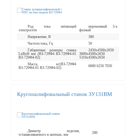
Род тока питающей
переменный 3-х
электросети
фазный
Напряжение, В
380
Частота тока, Гц
50
Габаритные размеры станка
2450х4500х2650
LxBxH мм (ВЗ-729Ф4 ВЗ-729Ф4-01
3600х4500х2650
ВЗ-729Ф4-02)
5310х4500х2650
Масса, кг(ВЗ-729Ф4
6000 6250 7050
ВЗ-729Ф4-01 ВЗ-729Ф4-02)
Круглошлифовальный станок ЗУ131ВМ
Диаметр изделия,
280
устанавливаемого в центрах, мм