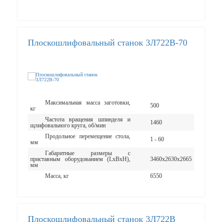
Плоскошлифовальный станок 3Л722В-70
Максимальная масса заготовки,
500
кг
Частота вращения шпинделя и
1460
щлифовального круга, об/мин
Продольное перемещение стола,
1 - 60
мм
Габаритные размеры с
приставным оборудованием (LxBxH),
3460х2630х2665
мм
Масса, кг
6550
Плоскошлифовальный станок 3Л722В