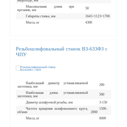
напроходе, мм
Максимальная длина при
58
врезании, мм
Габариты станка, мм
1645×1123×1700
Масса, кг
4300
Резьбошлифовальный станок ВЗ-633Ф3 с
ЧПУ
Наибольший диаметр устанавливаемой
200
заготовки, мм
Наибольшая длина устанавливаемой
500
заготовки, мм
Диаметр шлифуемой резьбы, мм
3-150
Частота вращения шлифовального круга,
1500-
об/мин
2800
Масса, кг
6000