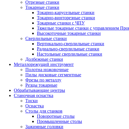
Отрезные станки
Токарные станки
Токарно-карусельные станки
Токарно-винторезные станки
Токарные станки с ЧПУ
Тяжелые токарные станки с управлением Про
Высокоточные токарные станки
Сверлильные станки
Вертикально-сверлильные станки
Радиально-сверлильные станки
Настольные сверлильные станки
Долбежные станки
Металлорежущий инструмент
Полотна ножовочные
Пилы дисковые сегментные
Фрезы по металлу
Резцы токарные
Обрабатывающие центры
Станочная оснастка
Тиски
Оснастка
Столы для станков
Поворотные столы
Промышленные столы
Зажимные головки