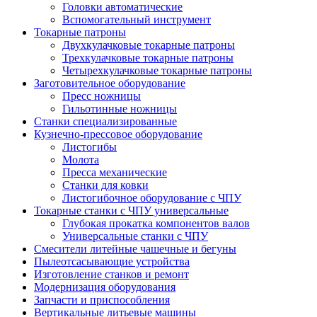
Головки автоматические
Вспомогательный инструмент
Токарные патроны
Двухкулачковые токарные патроны
Трехкулачковые токарные патроны
Четырехкулачковые токарные патроны
Заготовительное оборудование
Пресс ножницы
Гильотинные ножницы
Станки специализированные
Кузнечно-прессовое оборудование
Листогибы
Молота
Пресса механические
Станки для ковки
Листогибочное оборудование с ЧПУ
Токарные станки с ЧПУ универсальные
Глубокая прокатка компонентов валов
Универсальные станки с ЧПУ
Смесители литейные чашечные и бегуны
Пылеотсасывающие устройства
Изготовление станков и ремонт
Модернизация оборудования
Запчасти и приспособления
Вертикальные литьевые машины