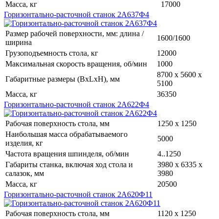
Масса, кг
17000
Горизонтально-расточной станок 2А637Ф4
Размер рабочей поверхности, мм: длина /
1600/1600
ширина
Грузоподъемность стола, кг
12000
Максимальная скорость вращения, об/мин
1000
8700 х 5600 х
Габаритные размеры (BxLxH), мм
5100
Масса, кг
36350
Горизонтально-расточной станок 2А622Ф4
Рабочая поверхность стола, мм
1250 х 1250
Наибольшая масса обрабатываемого
5000
изделия, кг
Частота вращения шпинделя, об/мин
4..1250
Габариты станка, включая ход стола и
3980 х 6335 х
салазок, мм
3980
Масса, кг
20500
Горизонтально-расточной станок 2А620Ф11
Рабочая поверхность стола, мм
1120 х 1250