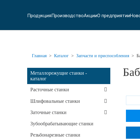
Продукция
Производство
Акции
О предприятии
Нов
Главная
>
Каталог
>
Запчасти и приспособления
>
Б
Баб
Металлорежущие станки -
каталог
Расточные станки
Шлифовальные станки
Заточные станки
Зубообрабатывающие станки
Резьбонарезные станки