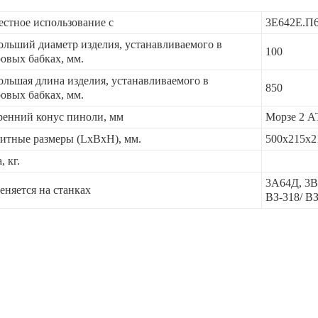
стное использование с
3Е642Е.П6
льший диаметр изделия, устанавливаемого в
100
овых бабках, мм.
льшая длина изделия, устанавливаемого в
850
овых бабках, мм.
ренний конус пиноли, мм
Морзе 2 А
итные размеры (LxBxH), мм.
500х215х2
, кг.
3А64Д, 3В
няется на станках
ВЗ-318/ В