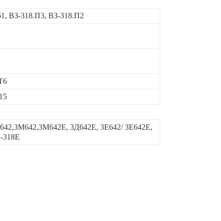
1, ВЗ-318.П3, ВЗ-318.П2
Т6
15
642,3М642,3М642Е, 3Д642Е, 3Е642/ 3Е642Е,
З-318Е