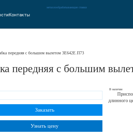
металлообрабатывающие станки
ости
Контакты
абка передняя с большим вылетом 3Е642Е.П73
ка передняя с большим выл
В наличии
Присп
длинного ц
Заказать
Узнать цену