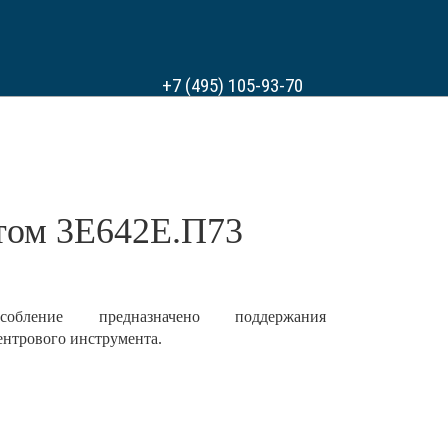
+7 (495) 105-93-70
investstanok@yandex.ru
етом 3Е642Е.П73
особление предназначено поддержания
ентрового инструмента.