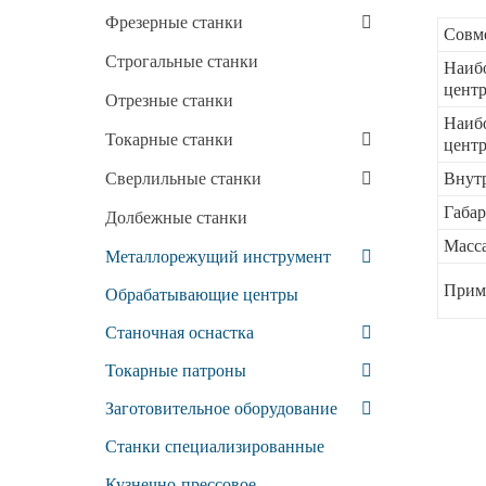
Фрезерные станки
Совме
Строгальные станки
Наибо
центр
Отрезные станки
Наибо
Токарные станки
центр
Сверлильные станки
Внут
Габар
Долбежные станки
Масса
Металлорежущий инструмент
Приме
Обрабатывающие центры
Станочная оснастка
Токарные патроны
Заготовительное оборудование
Станки специализированные
Кузнечно-прессовое