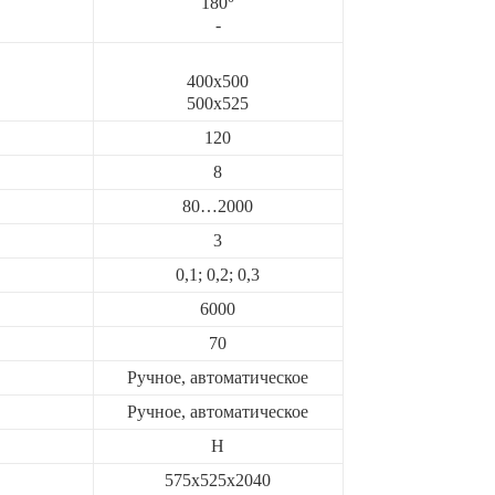
180
-
400х500
500х525
120
8
80…2000
3
0,1; 0,2; 0,3
6000
70
Ручное, автоматическое
Ручное, автоматическое
Н
575х525х2040