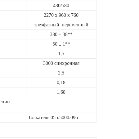
430/580
2270 х 960 х 760
трехфазный, переменный
380 ± 38**
50 ± 1**
1,5
3000 синхронная
2,5
0,18
1,68
жении
Толкатель 055.5000.096