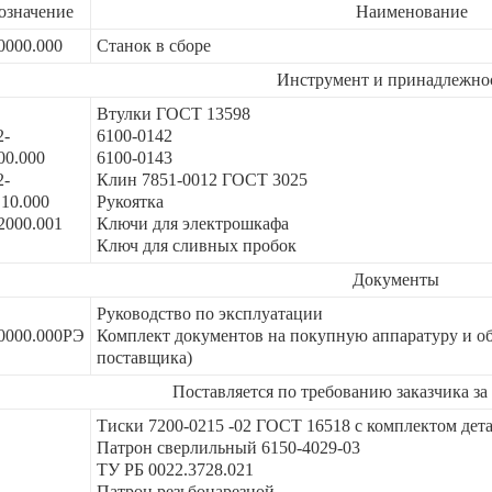
означение
Наименование
0000.000
Станок в сборе
Инструмент и принадлежно
Втулки ГОСТ 13598
2-
6100-0142
00.000
6100-0143
2-
Клин 7851-0012 ГОСТ 3025
.10.000
Рукоятка
2000.001
Ключи для электрошкафа
Ключ для сливных пробок
Документы
Руководство по эксплуатации
0000.000РЭ
Комплект документов на покупную аппаратуру и о
поставщика)
Поставляется по требованию заказчика за
Тиски 7200-0215 -02 ГОСТ 16518 с комплектом дет
Патрон сверлильный 6150-4029-03
ТУ РБ 0022.3728.021
Патрон резьбонарезной