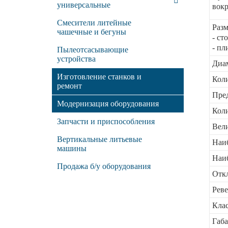
универсальные
вокр
Смесители литейные
Разм
чашечные и бегуны
- ст
- пл
Пылеотсасывающие
устройства
Диа
Изготовление станков и
Коли
ремонт
Пред
Модернизация оборудования
Кол
Запчасти и приспособления
Вели
Вертикальные литьевые
Наи
машины
Наи
Продажа б/у оборудования
Откл
Реве
Клас
Габа