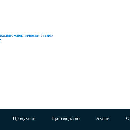
кально-сверлильный станок
5
Продукция
Производство
Акции
О