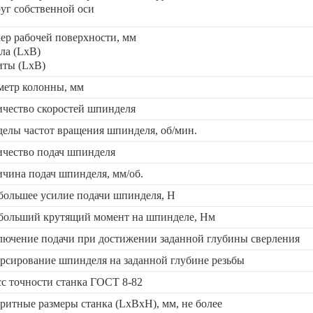
уг собственной оси
ер рабочей поверхности, мм
ола (LxB)
иты (LxB)
метр колонны, мм
чество скоростей шпинделя
елы частот вращения шпинделя, об/мин.
ичество подач шпинделя
чина подач шпинделя, мм/об.
большее усилие подачи шпинделя, Н
больший крутящий момент на шпинделе, Нм
ючение подачи при достижении заданной глубины сверления
рсирование шпинделя на заданной глубине резьбы
с точности станка ГОСТ 8-82
ритные размеры станка (LхBхH), мм, не более