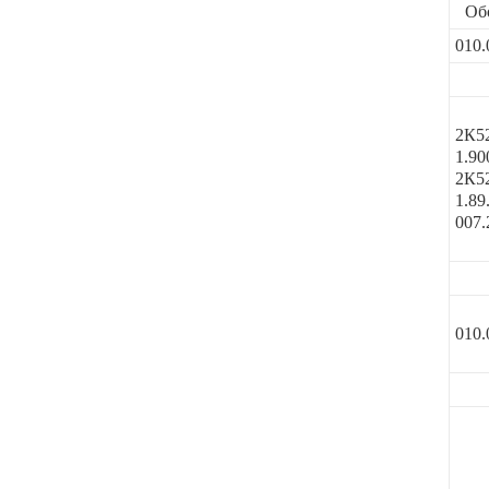
Об
010.
2К5
1.90
2К5
1.89
007.
010.