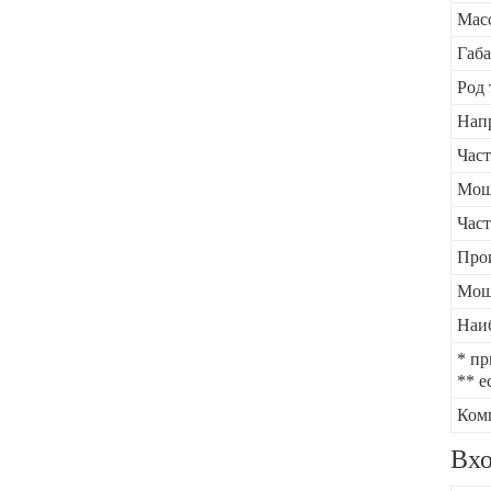
Масс
Габа
Род 
Нап
Част
Мощн
Част
Прои
Мощн
Наиб
* пр
** е
Ком
Вхо