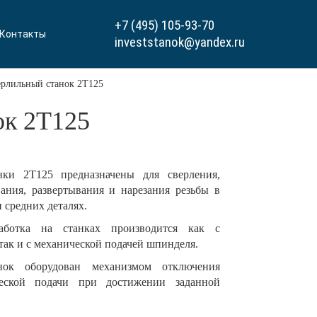
+7 (495) 105-93-70
Контакты
investstanok@yandex.ru
ерлильный станок 2Т125
ок 2Т125
нки 2Т125
предназначены для сверления,
вания, развертывания и нарезания резьбы в
 средних деталях.
аботка на станках производится как с
так и с механической подачей шпинделя.
нок оборудован механизмом отключения
ческой подачи при достижении заданной