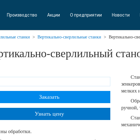
Производство
Акции
О предприятии
Новости
лильные станки
>
Вертикально-сверлильные станки
>
Вертикально-св
ртикально-сверлильный стан
Ста
зенкеро
мелких и
Заказать
Обр
ручной, 
Узнать цену
Ста
механи
ины обработки.