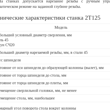
На станках допускается нарезание резьбы с ручным упр
матическом режиме на заданной глубине резьбы.
нические характеристики станка 2Т125
Модель
больший условный диаметр сверления, мм
аль 45
гун СЧ20
ольший диаметр нарезаемой резьбы, мм, в стали 45
ус шпинделя
тояние от оси шпинделя до образующей колонны (вылет), мм
тояние от торца шпинделя до стола, мм
тояние от торца шпинделя до плиты, мм
мещение сверлильной головки, мм, не менее
мещение стола, мм, наибольшее
арный угол поворота стола вокруг колонны