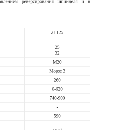
авлением реверсирования шпинделя и в
2Т125
25
32
М20
Морзе 3
260
0-620
740-900
-
590
0