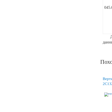
045.
данн
Похо
Верти
2С13