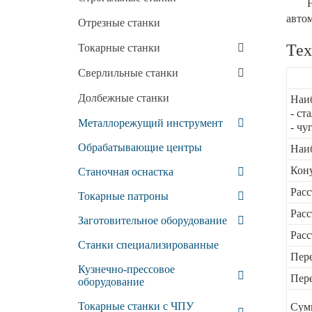
авто
Отрезные станки
Тех
Токарные станки
Сверлильные станки
Долбежные станки
Наи
- ст
Металлорежущий инструмент
- чу
Обрабатывающие центры
Наиб
Кон
Станочная оснастка
Расс
Токарные патроны
Расс
Заготовительное оборудование
Расс
Станки специализированные
Пере
Кузнечно-прессовое
Пере
оборудование
Токарные станки с ЧПУ
Сумм