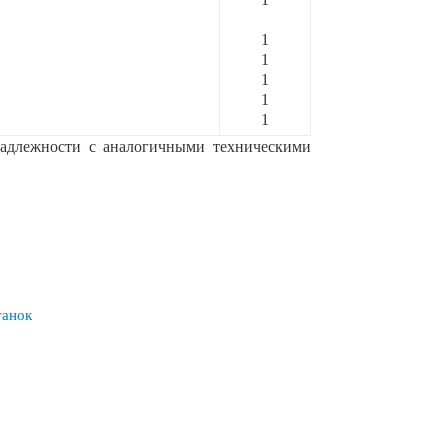
1
1
1
1
1
надлежности с аналогичными техническими
танок